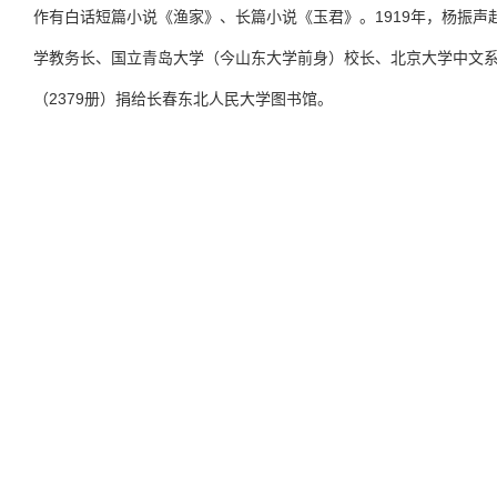
1919
作有白话短篇小说《渔家》、长篇小说《玉君》。
年，杨振声
学教务长、国立青岛大学（今山东大学前身）校长、北京大学中文
2379
（
册）捐给长春东北人民大学图书馆。