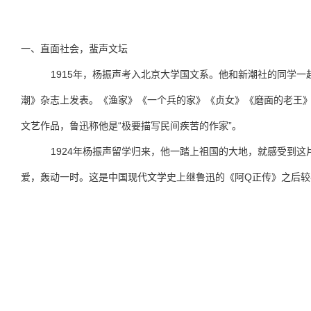
一、直面社会，蜚声文坛
1915
年，杨振声考入北京大学国文系。他和新潮社的同学一
潮》杂志上发表。《渔家》《一个兵的家》《贞女》《磨面的老王
“
”
文艺作品，鲁迅称他是
极要描写民间疾苦的作家
。
1924
年杨振声留学归来，他一踏上祖国的大地，就感受到这
Q
爱，轰动一时。这是中国现代文学史上继鲁迅的《阿
正传》之后较