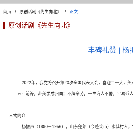
首页
/
原创话剧《先生向北》
/
正文
原创话剧《先生向北》
丰碑礼赞 | 
2022
20
年，我党将召开第
次全国代表大会，喜迎二十大，矢
五四前锋，赴美学成归国；不辞辛劳，一生诲人不倦。平易近
人物简介
1890
1956
杨振声（
－
），山东蓬莱（今蓬莱市）水城村人，